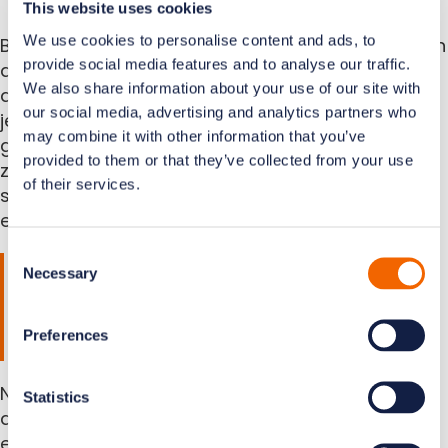
school niet alleen kan oplossen
This website uses cookies
We use cookies to personalise content and ads, to
Betrek bij voorkeur de intern begeleider (IB’er) van
provide social media features and to analyse our traffic.
de school als eerste stap. Zij kunnen
We also share information about your use of our site with
doorverwijzen naar een schoolpsycholoog,
our social media, advertising and analytics partners who
jeugdzorg of een gespecialiseerde
may combine it with other information that you’ve
gedragsdeskundige. Documenteer je observaties
provided to them or that they’ve collected from your use
zorgvuldig, zodat je een concreet beeld kunt
of their services.
schetsen tijdens gesprekken met ouders en
externe begeleiders.
Consent
Hoe Classwize bijdraagt aan
Necessary
Selection
een overzichtelijke digitale
leeromgeving
Preferences
Naast pedagogische aanpakken speelt de
Statistics
digitale leeromgeving een grote rol in hoe rustig
en geconcentreerd een klas functioneert. Wij