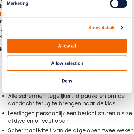
Marketing
bieden scholen daarvoor
meekijksoftware voor
het onderwijs
via Classwize, een classroom
managementtool waarmee leerkrachten real-
time zicht hebben op wat leerlingen online doen
Show details
en de digitale les actief kunnen begeleiden.
Allow all
Met Classwize kun je als leerkracht:
Alle schermen van leerlingen tegelijk in beeld
Allow selection
brengen in één overzicht
Tabbladen sluiten of alleen goedgekeurde
Deny
sites openzetten voor de les
Alle schermen tegelijkertijd pauzeren om de
aandacht terug te brengen naar de klas
Leerlingen persoonlijk een bericht sturen als ze
afdwalen of vastlopen
Schermactiviteit van de afgelopen twee weken