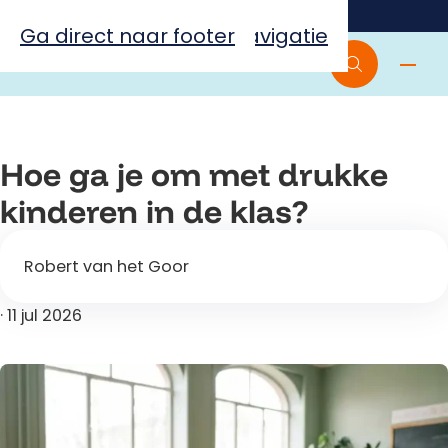
Thuis
Onderwijs
Ga naar hoofdinhoud
Ga direct naar hoofdnavigatie
Ga direct naar footer
Hoe ga je om met drukke
kinderen in de klas?
Robert van het Goor
·
11 jul 2026