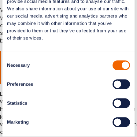
provide social media features and to analyse our traffic.
We also share information about your use of our site with
Veilig internet op school is niet alleen een kwestie
our social media, advertising and analytics partners who
van technologie, maar ook van cultuur. Wanneer
may combine it with other information that you’ve
digitale veiligheid een vast onderdeel is van de
provided to them or that they’ve collected from your use
schoolcultuur, leren leerlingen ook buiten de les
of their services.
bewuster om te gaan met wat ze online doen.
Welke digitale tools
Consent
ondersteunen effectief
Necessary
Selection
lesgeven?
Preferences
Digitale tools ondersteunen effectief lesgeven
wanneer ze de leraar helpen om meer zicht te
Statistics
houden op de klas, leerlingen te begeleiden en de
les beter te structureren. De beste tools zijn die
Marketing
welke eenvoudig in gebruik zijn en direct bijdragen
aan de lesdoelen, zonder extra administratieve