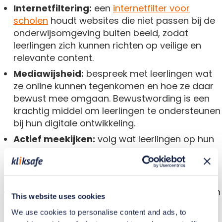
Internetfiltering:
een
internetfilter voor
scholen
houdt websites die niet passen bij de
onderwijsomgeving buiten beeld, zodat
leerlingen zich kunnen richten op veilige en
relevante content.
Mediawijsheid:
bespreek met leerlingen wat
ze online kunnen tegenkomen en hoe ze daar
bewust mee omgaan. Bewustwording is een
krachtig middel om leerlingen te ondersteunen
bij hun digitale ontwikkeling.
Actief meekijken:
volg wat leerlingen op hun
scherm doen tijdens de les, zodat je snel kunt
begeleiden wanneer een leerling afdwaalt of
vastloopt.
Heldere schoolafspraken:
zorg dat leerlingen
This website uses cookies
en ouders weten welk gebruik van internet op
We use cookies to personalise content and ads, to
school past bij de onderwijsdoelen.