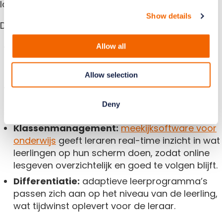
last te creëren.
Show details
Denk aan tools voor:
Formatief toetsen:
digitale quiztools geven
Allow all
snel inzicht in wat leerlingen al begrijpen en
waar extra uitleg nuttig is.
Allow selection
Samenwerken:
gedeelde documenten en
digitale whiteboards maken samenwerken
Deny
zichtbaar en laagdrempelig.
Klassenmanagement:
meekijksoftware voor
onderwijs
geeft leraren real-time inzicht in wat
leerlingen op hun scherm doen, zodat online
lesgeven overzichtelijk en goed te volgen blijft.
Differentiatie:
adaptieve leerprogramma’s
passen zich aan op het niveau van de leerling,
wat tijdwinst oplevert voor de leraar.