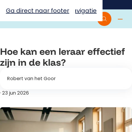
Thuis
Onderwijs
Ga naar hoofdinhoud
Ga direct naar hoofdnavigatie
Ga direct naar footer
Hoe kan een leraar effectief
zijn in de klas?
Robert van het Goor
·
23 jun 2026