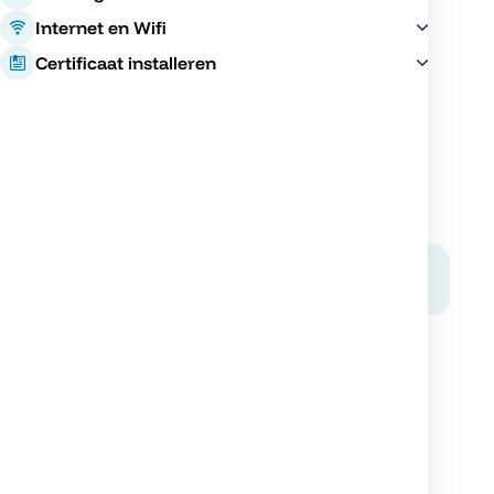
Internet en Wifi
Ons product omvat het e-mailadres en de
Certificaat installeren
bijbehorende
webmail
, waar je uiteraard wel kan
rekenen op volledige ondersteuning.
We helpen je natuurlijk wel graag bij het instellen
van je e-mailadres in het programma.
1. E-mail instellen
Open het programma Thunderbird. Onder het
kopje “Kies wat je wilt instellen” kies je voor “E-
mail”.