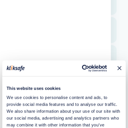
gebruiken om mail te verzenden?
Hoe maak ik een nieuw e-mailadres
aan in MijnKliksafe?
Ik krijg een wachtwoord pop-up in
Outlook Classic, wat moet ik doen?
Algemene e-mailinstellingen
This website uses cookies
We use cookies to personalise content and ads, to
Hoe controleer ik de instellingen van
provide social media features and to analyse our traffic.
Mozilla Thunderbird?
We also share information about your use of our site with
our social media, advertising and analytics partners who
may combine it with other information that you’ve