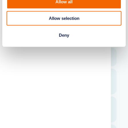
Allow all
Mijn e-mail werkt niet
Allow selection
Hoe controleer ik de instellingen bij
Deny
Outlook Classic?
Hoe stel ik Outlook in op MacOS?
Hoe voeg ik mijn e-mailadres toe aan
Outlook op IOS? (iPhone en iPad)
Hoe controleer ik de instellingen van
Apple Mail op MacOS?